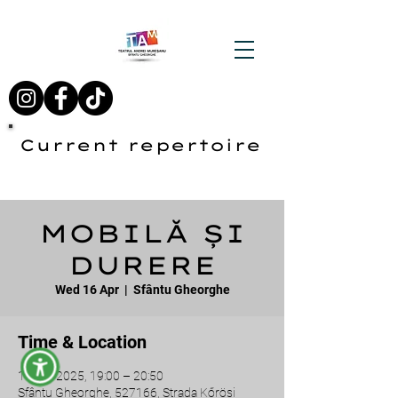
Current repertoire
MOBILĂ ȘI
DURERE
Wed 16 Apr
  |  
Sfântu Gheorghe
Time & Location
16 Apr 2025, 19:00 – 20:50
Sfântu Gheorghe, 527166, Strada Kőrösi