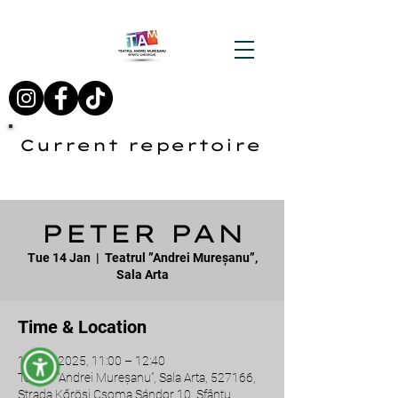
Current repertoire
PETER PAN
Tue 14 Jan
  |  
Teatrul ”Andrei Mureșanu”,
Sala Arta
Time & Location
14 Jan 2025, 11:00 – 12:40
Teatrul ”Andrei Mureșanu”, Sala Arta, 527166,
Strada Kőrösi Csoma Sándor 10, Sfântu