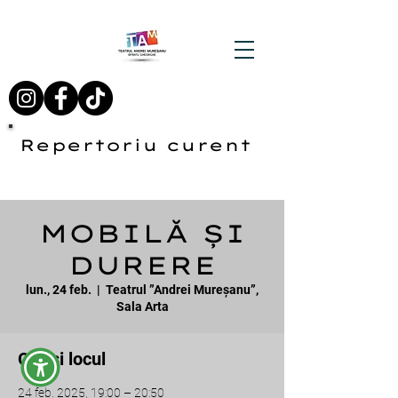
Repertoriu curent
MOBILĂ ȘI
DURERE
lun., 24 feb.
  |  
Teatrul ”Andrei Mureșanu”,
Sala Arta
Ora și locul
24 feb. 2025, 19:00 – 20:50