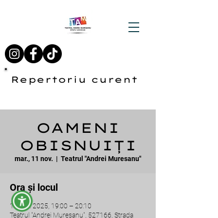
Repertoriu curent
OAMENI
OBISNUIȚI
mar., 11 nov.
  |  
Teatrul "Andrei Muresanu"
Ora și locul
11 nov. 2025, 19:00 – 20:10
Teatrul "Andrei Muresanu", 527166, Strada