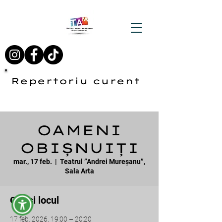
Repertoriu curent
OAMENI
OBIȘNUIȚI
mar., 17 feb.
  |  
Teatrul ”Andrei Mureșanu”,
Sala Arta
Ora și locul
17 feb. 2026, 19:00 – 20:20