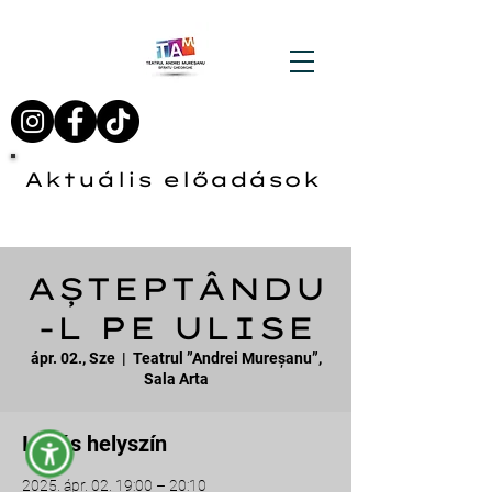
Aktuális előadások
AȘTEPTÂNDU
-L PE ULISE
ápr. 02., Sze
  |  
Teatrul ”Andrei Mureșanu”,
Sala Arta
Idő és helyszín
2025. ápr. 02. 19:00 – 20:10