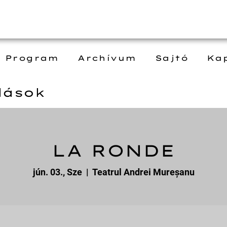
Program
Archívum
Sajtó
Ka
dások
LA RONDE
jún. 03., Sze
  |  
Teatrul Andrei Mureșanu