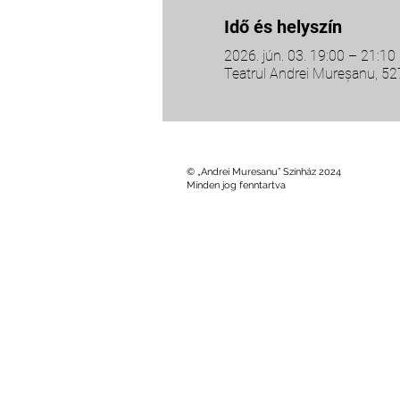
Idő és helyszín
2026. jún. 03. 19:00 – 21:10
Teatrul Andrei Mureșanu, 5
© „Andrei Muresanu” Színház 2024
Minden jog fenntartva