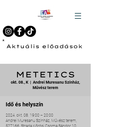
Aktuális előadások
METETICS
okt. 08., K
  |  
Andrei Muresanu Színház,
Művész terem
Idő és helyszín
2024. okt. 08. 19:00 – 20:00
Andrei Muresanu Színház, Művész terem,
527166, Strada Kőrösi Csoma Sándor 10,