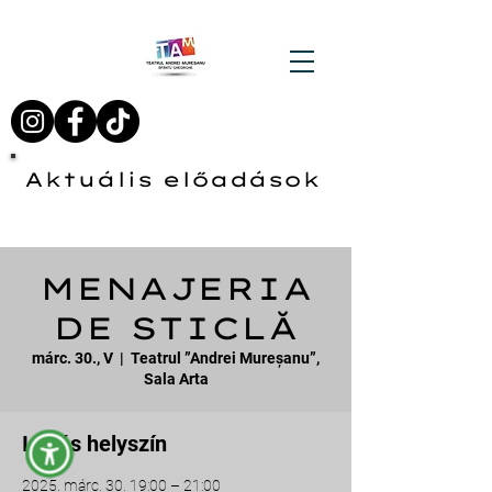
Aktuális előadások
MENAJERIA
DE STICLĂ
márc. 30., V
  |  
Teatrul ”Andrei Mureșanu”,
Sala Arta
Idő és helyszín
2025. márc. 30. 19:00 – 21:00