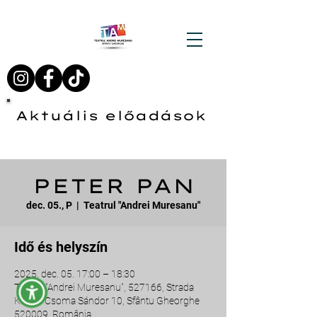
Aktuális előadások
PETER PAN
dec. 05., P
  |  
Teatrul "Andrei Muresanu"
Idő és helyszín
2025. dec. 05. 17:00 – 18:30
Teatrul "Andrei Muresanu", 527166, Strada
Kőrösi Csoma Sándor 10, Sfântu Gheorghe
520009, România