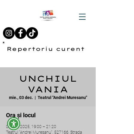
Repertoriu curent
UNCHIUL
VANIA
mie., 03 dec.
  |  
Teatrul "Andrei Muresanu"
Ora și locul
03 dec. 2025, 19:00 – 21:20
Teatrul "Andrei Muresanu", 527166, Strada